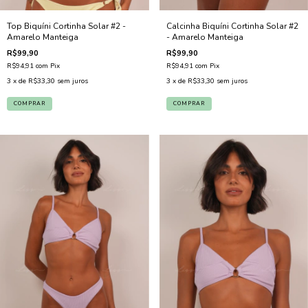
Top Biquíni Cortinha Solar #2 -
Calcinha Biquíni Cortinha Solar #2
Amarelo Manteiga
- Amarelo Manteiga
R$99,90
R$99,90
R$94,91
com
Pix
R$94,91
com
Pix
3
x de
R$33,30
sem juros
3
x de
R$33,30
sem juros
COMPRAR
COMPRAR