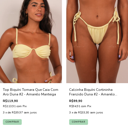
Top Biquíni Tomara Que Caia Com
Calcinha Biquíni Cortininha
Aro Duna #2 - Amarelo Manteiga
Franzido Duna #2 - Amarelo
Manteiga
R$119,90
R$99,90
R$113,91
com
Pix
R$94,91
com
Pix
3
x de
R$39,97
sem juros
3
x de
R$33,30
sem juros
COMPRAR
COMPRAR