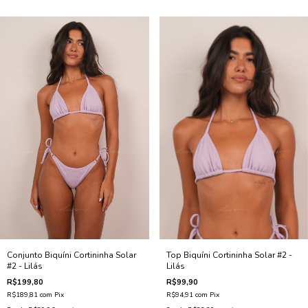
Conjunto Biquíni Cortininha Solar
Top Biquíni Cortininha Solar #2 -
#2 - Lilás
Lilás
R$199,80
R$99,90
R$189,81
com
Pix
R$94,91
com
Pix