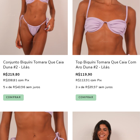
Conjunto Biquíni Tomara Que Caia
Top Biquíni Tomara Que Caia Com
Duna #2 - Lilás
Aro Duna #2 - Lilás
R$219,80
R$119,90
R$208,81
com
Pix
R$113,91
com
Pix
5
x de
R$43,96
sem juros
3
x de
R$39,97
sem juros
COMPRAR
COMPRAR