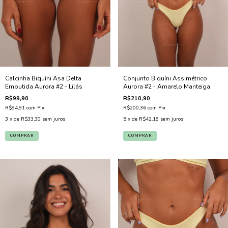
Calcinha Biquíni Asa Delta
Conjunto Biquíni Assimétrico
Embutida Aurora #2 - Lilás
Aurora #2 - Amarelo Manteiga
R$99,90
R$210,90
R$94,91
com
Pix
R$200,36
com
Pix
3
x de
R$33,30
sem juros
5
x de
R$42,18
sem juros
COMPRAR
COMPRAR