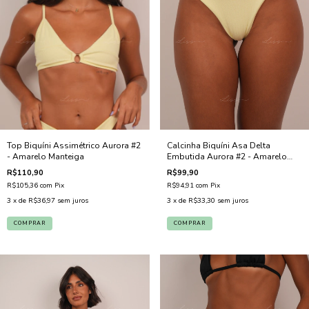
Top Biquíni Assimétrico Aurora #2
Calcinha Biquíni Asa Delta
- Amarelo Manteiga
Embutida Aurora #2 - Amarelo
Manteiga
R$110,90
R$99,90
R$105,36
com
Pix
R$94,91
com
Pix
3
x de
R$36,97
sem juros
3
x de
R$33,30
sem juros
COMPRAR
COMPRAR