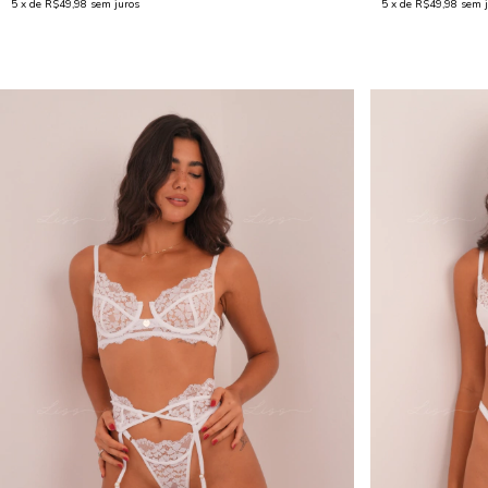
5
x de
R$49,98
sem juros
5
x de
R$49,98
sem j