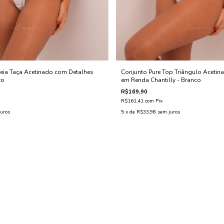
eia Taça Acetinado com Detalhes
Conjunto Pure Top Triângulo Acetin
co
em Renda Chantilly - Branco
R$169,90
R$161,41
com
Pix
uros
5
x de
R$33,98
sem juros