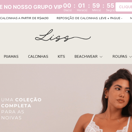
00
:
01
:
59
:
53
E NO NOSSO GRUPO VIP
CLIQU
Dia(s)
Hora(s)
Min(s)
Seg(s)
0
REPOSIÇÃO DE CALCINHAS: LEVE + PAGUE -
MONTE SEU KIT CALCINHAS A PAR
PIJAMAS
CALCINHAS
KITS
BEACHWEAR
ROUPAS