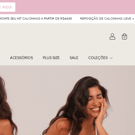
E AQUI
TIR DE R$44,90
REPOSIÇÃO DE CALCINHAS: LEVE + PAGUE -
MONTE SEU KIT CA
0
ACESSÓRIOS
PLUS SIZE
SALE
COLEÇÕES