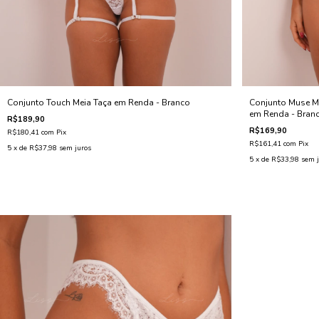
Conjunto Touch Meia Taça em Renda - Branco
Conjunto Muse M
em Renda - Bran
R$189,90
R$169,90
R$180,41
com
Pix
R$161,41
com
Pix
5
x de
R$37,98
sem juros
5
x de
R$33,98
sem j