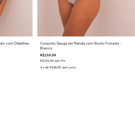
ado com Detalhes
Conjunto Sauge em Renda com Busto Forrado -
Branco
R$159,99
R$151,99
com
Pix
4
x de
R$40,00
sem juros