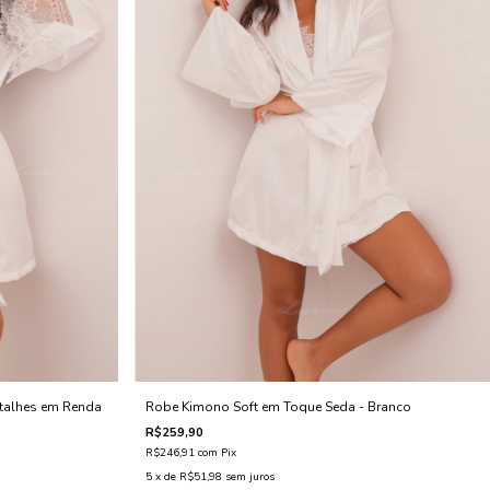
talhes em Renda
Robe Kimono Soft em Toque Seda - Branco
R$259,90
R$246,91
com
Pix
5
x de
R$51,98
sem juros