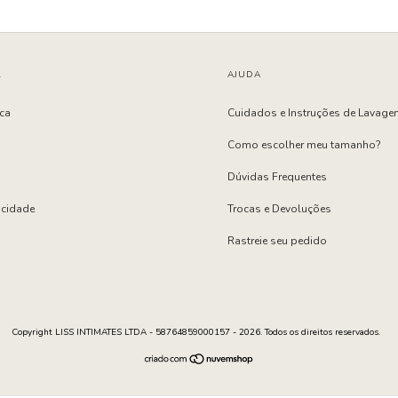
L
AJUDA
ica
Cuidados e Instruções de Lavage
Como escolher meu tamanho?
Dúvidas Frequentes
vacidade
Trocas e Devoluções
Rastreie seu pedido
Copyright LISS INTIMATES LTDA - 58764859000157 - 2026. Todos os direitos reservados.