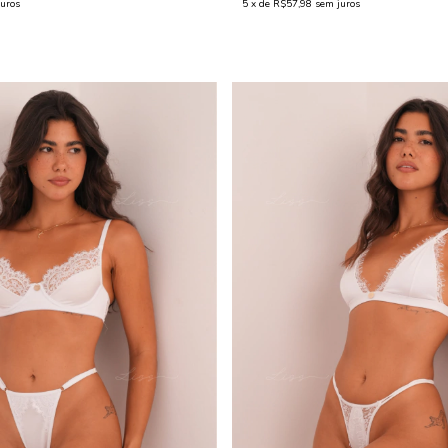
uros
5
x de
R$57,98
sem juros