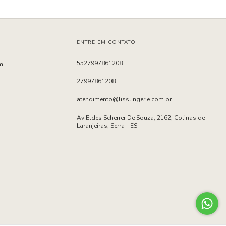
ENTRE EM CONTATO
5527997861208
m
27997861208
atendimento@lisslingerie.com.br
Av Eldes Scherrer De Souza, 2162, Colinas de
Laranjeiras, Serra - ES