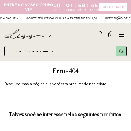
ENTRE NO NOSSO GRUPO
00
:
01
:
59
:
55
CLIQUE AQUI
VIP
Dia(s)
Hora(s)
Min(s)
Seg(s)
 PAGUE -
MONTE SEU KIT CALCINHAS A PARTIR DE R$44,90
REPOSIÇÃO DE CALCI
0
Erro - 404
Desculpe, mas a página que você está procurando não existe.
Talvez você se interesse pelos seguintes produtos.