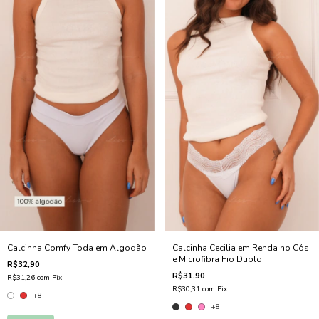
Calcinha Comfy Toda em Algodão
Calcinha Cecilia em Renda no Cós
e Microfibra Fio Duplo
R$32,90
R$31,90
R$31,26
com
Pix
R$30,31
com
Pix
+8
+8