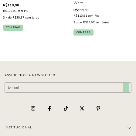
White
R$119,90
R$119,90
R$113,91
com
Pix
R$113,91
com
Pix
3
x de
R$39,97
sem juros
3
x de
R$39,97
sem juros
COMPRAR
COMPRAR
ASSINE NOSSA NEWSLETTER
INSTITUCIONAL