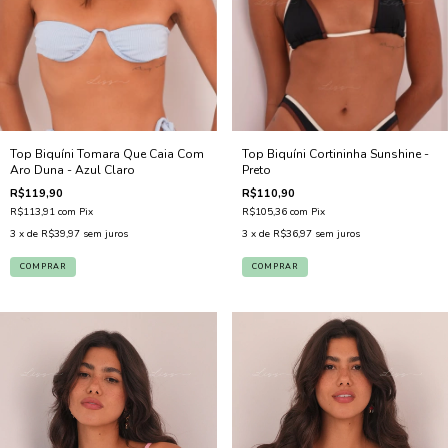
Top Biquíni Tomara Que Caia Com
Top Biquíni Cortininha Sunshine -
Aro Duna - Azul Claro
Preto
R$119,90
R$110,90
R$113,91
com
Pix
R$105,36
com
Pix
3
x de
R$39,97
sem juros
3
x de
R$36,97
sem juros
COMPRAR
COMPRAR