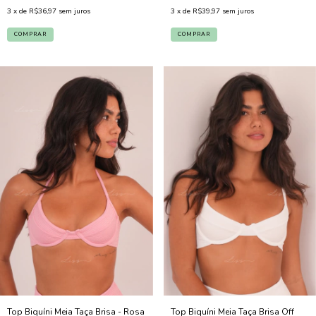
3
x de
R$36,97
sem juros
3
x de
R$39,97
sem juros
COMPRAR
COMPRAR
Top Biquíni Meia Taça Brisa - Rosa
Top Biquíni Meia Taça Brisa Off