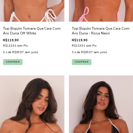
Top Biquíni Tomara Que Caia Com
Top Biquíni Tomara Que Caia Com
Aro Duna Off White
Aro Duna - Rosa Neon
R$119,90
R$119,90
R$113,91
com
Pix
R$113,91
com
Pix
3
x de
R$39,97
sem juros
3
x de
R$39,97
sem juros
COMPRAR
COMPRAR