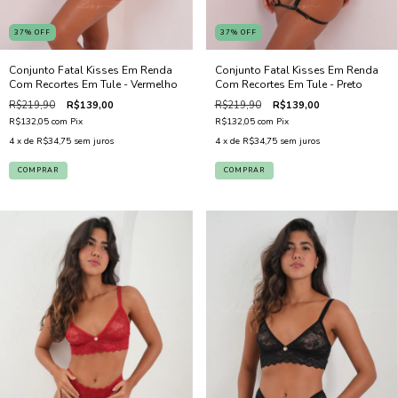
37
%
OFF
37
%
OFF
Conjunto Fatal Kisses Em Renda
Conjunto Fatal Kisses Em Renda
Com Recortes Em Tule - Vermelho
Com Recortes Em Tule - Preto
R$219,90
R$139,00
R$219,90
R$139,00
R$132,05
com
Pix
R$132,05
com
Pix
4
x de
R$34,75
sem juros
4
x de
R$34,75
sem juros
COMPRAR
COMPRAR