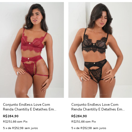
Conjunto Endless Love Com
Conjunto Endless Love Com
Renda Chantilly E Detalhes Em
Renda Chantilly E Detalhes Em
Tule - Vermelho
Tule - Preto
R$264,90
R$264,90
R$251,66
com
Pix
R$251,66
com
Pix
5
x de
R$52,98
sem juros
5
x de
R$52,98
sem juros