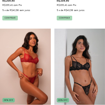
R$209,90
R$209,90
R$199,41
com
Pix
R$199,41
com
Pix
5
x de
R$41,98
sem juros
5
x de
R$41,98
sem juros
COMPRAR
COMPRAR
28
%
OFF
28
%
OFF