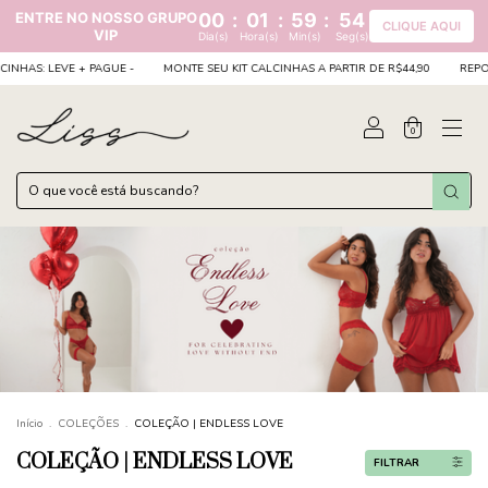
ENTRE NO NOSSO GRUPO
00
:
01
:
59
:
53
CLIQUE AQUI
VIP
Dia(s)
Hora(s)
Min(s)
Seg(s)
LEVE + PAGUE -
MONTE SEU KIT CALCINHAS A PARTIR DE R$44,90
REPOSIÇÃO DE
0
Início
.
COLEÇÕES
.
COLEÇÃO | ENDLESS LOVE
COLEÇÃO | ENDLESS LOVE
FILTRAR