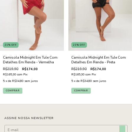
21
%
OFF
21
%
OFF
Camisola Midnight Em Tule Com
Camisola Midnight Em Tule Com
Detalhes Em Renda - Vermelha
Detalhes Em Renda - Preta
R$219,90
R$174,00
R$219,90
R$174,00
R$165,30
com
Pix
R$165,30
com
Pix
5
x de
R$34,80
sem juros
5
x de
R$34,80
sem juros
COMPRAR
COMPRAR
ASSINE NOSSA NEWSLETTER