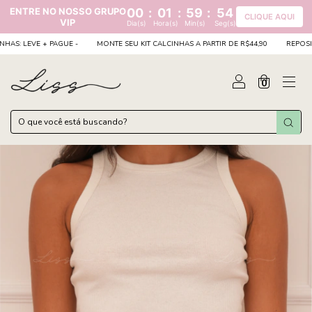
ENTRE NO NOSSO GRUPO
00
:
01
:
59
:
53
CLIQUE AQUI
VIP
Dia(s)
Hora(s)
Min(s)
Seg(s)
E + PAGUE -
MONTE SEU KIT CALCINHAS A PARTIR DE R$44,90
REPOSIÇÃO DE CA
0