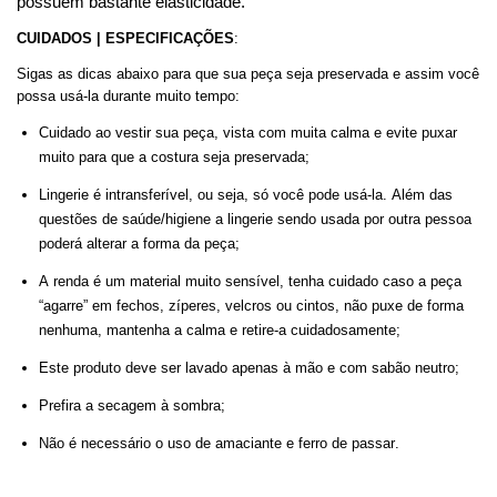
possuem bastante elasticidade.
C
UIDADOS | ESPECIFICAÇÕES
:
Sigas as dicas abaixo para que sua peça seja preservada e assim você
possa usá-la durante muito tempo
:
Cuidado ao vestir sua peça, vista com muita calma e evite puxar
muito para que a costura seja preservada
;
Lingerie é intransferível, ou seja, só você pode usá-la. Além das
questões de saúde/higiene a lingerie sendo usada por outra pessoa
poderá alterar a forma da peça
;
A
r
enda é um material muito sensível, tenha cuidado caso a peça
“agarre” em fechos,
zíperes
, velcros ou cintos, não puxe de forma
nenhuma, mantenha a calma e retire-a cuidadosamente
;
Este produto deve ser lavado apenas à mão e com sabão neutro
;
Prefira a secagem à sombra
;
Não é necessário o uso de amaciante e ferro de passar.