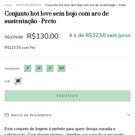
Início
.
MAIS VENDIDOS
.
Conjunto hot love sem bojo com aro de sustentação - Preto
Conjunto hot love sem bojo com aro de
sustentação - Preto
R$130,00
4
x de
R$32,50
sem juros
R$179,90
R$123,50
com
Pix
P
M
G
GG
TAMANHO
COR
MEIOS DE PAGAMENTO
Este conjunto de lingerie é perfeito para quem deseja ousadia e
sofisticação. Com design
strappy
,
detalhes em coração e em renda