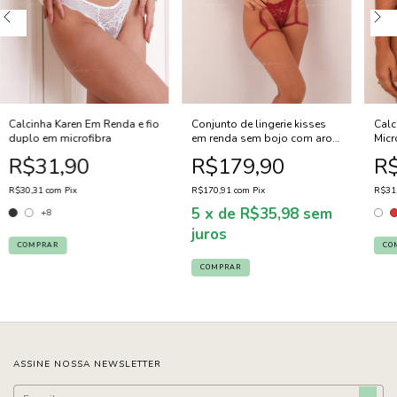
Calcinha Karen Em Renda e fio
Conjunto de lingerie kisses
Calc
duplo em microfibra
em renda sem bojo com aro
Micr
de sustentação - Vermelho
R$31,90
R$179,90
R$
Divino
R$30,31
com
Pix
R$170,91
com
Pix
R$31
5
x de
R$35,98
sem
+8
juros
COMPRAR
CO
COMPRAR
ASSINE NOSSA NEWSLETTER