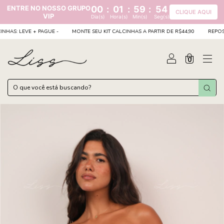
ENTRE NO NOSSO GRUPO
00
:
01
:
59
:
54
CLIQUE AQUI
VIP
Dia(s)
Hora(s)
Min(s)
Seg(s)
: LEVE + PAGUE -
MONTE SEU KIT CALCINHAS A PARTIR DE R$44,90
REPOSIÇÃO
0