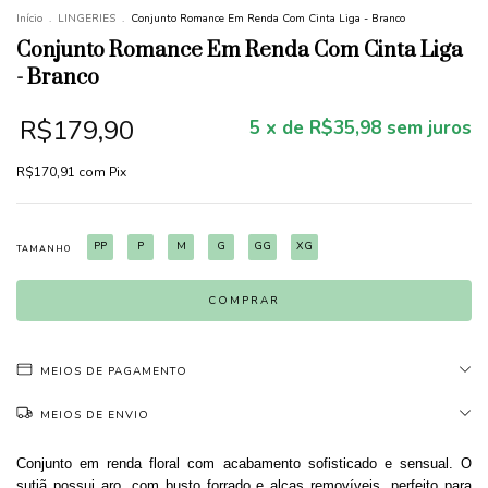
Início
.
LINGERIES
.
Conjunto Romance Em Renda Com Cinta Liga - Branco
Conjunto Romance Em Renda Com Cinta Liga
- Branco
R$179,90
5
x de
R$35,98
sem juros
R$170,91
com
Pix
PP
P
M
G
GG
XG
TAMANHO
MEIOS DE PAGAMENTO
MEIOS DE ENVIO
Conjunto em renda floral com acabamento sofisticado e sensual. O
sutiã possui aro, com busto forrado e alças removíveis, perfeito para