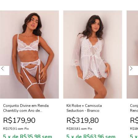
Kit Robe + Camisola
Conj
Conjunto Divine em Renda
Seduction - Branco
Rend
Chantilly com Aro de
Sustentação e Cinta Liga -
R$319,80
R$
R$179,90
Branco
R$303,81
com
Pix
R$18
R$170,91
com
Pix
5
x de
R$63,96
sem
5
x
5
x de
R$35,98
sem