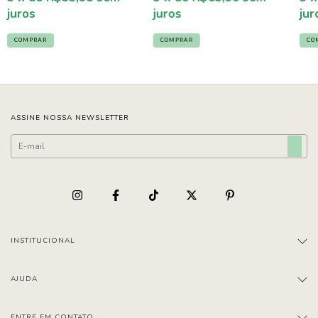
juros
jur
juros
COMPRAR
CO
COMPRAR
ASSINE NOSSA NEWSLETTER
INSTITUCIONAL
AJUDA
ENTRE EM CONTATO