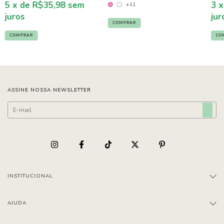
5
x de
R$35,98
sem
3
x
+11
juros
jur
COMPRAR
COMPRAR
CO
ASSINE NOSSA NEWSLETTER
INSTITUCIONAL
AJUDA