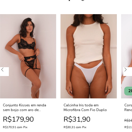
2
Conjunto Kisses em renda
Calcinha Iris toda em
Cors
sem bojo com aro de
Microfibra Com Fio Duplo
Rend
sustentação - Preto
Bojo
R$179,90
R$31,90
Sust
R$16
R$170,91
com
Pix
R$30,31
com
Pix
R$11